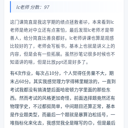
lc老师 分数：97
这门课简直是我这学期的绩点拯救者🤣，本来看到lc
老师是绝对中立还有点害怕，最后发现lc老师才是带
善人，给分简直比善良都好。lc老师讲课也算是观感
比较好的了，老师会写板书，基本上也就是讲义上的
内容，但是会有一些拓展。虽然抄笔记很多时候也不
知道讲的啥，但是比放ppt还是好多了。
有4次作业，每次占10分，个人觉得任务量不大，期
末占60分。其实我感觉理力学得稀里糊涂的，一直到
考试我都没有搞清楚后面哈密顿力学里面的那些东
西。然而考试的风格更加奇怪，前面选择题竟然还有
物理学史，不过都挺简单，中间题目还算正常，基本
是作业题类型，而最后一个题就是暴算泊松括号，一
堆指标化来化去，我感觉我全是瞎写的🙃，但是最后